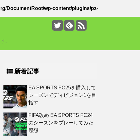
rg/DocumentRoot/wp-content/plugins/pz-
ます。
新着記事
EA SPORTS FC25を購入して
シーズンでディビジョン1を目
指す
FIFA改め EA SPORTS FC24
のシーズンをプレーしてみた
感想