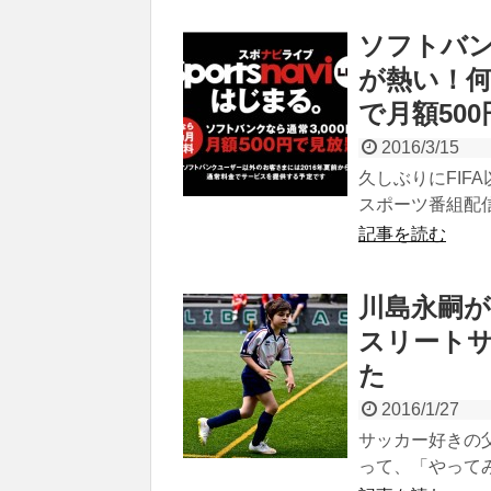
ソフトバ
が熱い！
で月額500
2016/3/15
久しぶりにFIF
スポーツ番組配信
記事を読む
川島永嗣
スリート
た
2016/1/27
サッカー好きの
って、「やってみ