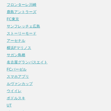
フロンターレ川崎
鹿島アントラーズ
FC東京
サンフレッチェ広島
ストーリーモード
アーセナル
横浜Fマリノス
サガン鳥栖
名古屋グランパスエイト
FCバーゼル
スマホアプリ
ルヴァンカップ
ウイイレ
ポドルスキ
UT