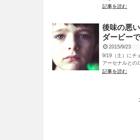
記事を読む
後味の悪
ダービー
2015/9/23
9/19（土）に
アーセナルとのロ
記事を読む