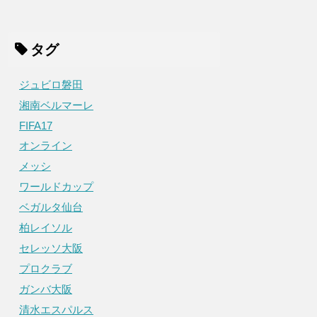
タグ
ジュビロ磐田
湘南ベルマーレ
FIFA17
オンライン
メッシ
ワールドカップ
ベガルタ仙台
柏レイソル
セレッソ大阪
プロクラブ
ガンバ大阪
清水エスパルス