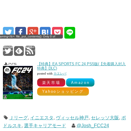
t_contents(): Only 0 of
rning</b>: file_put_contents(): Only 0 of
0
t of free disk space in
ritten, possibly out of free disk space in
re24.org/DocumentRoot/wp-
sanagi/www.culture24.org/DocumentRoot/wp-
card/pz-hatenablogcard-
gins/pz-hatenablogcard/pz-hatenablogcard-
/b><br /> 0
> on line <b>305</b><br /> 0
【特典】EA SPORTS FC 24 PS5版(【先着購入封入
特典】DLC)
posted with
カエレバ
楽天市場
Amazon
Yahooショッピング
Ｊリーグ
,
イニエスタ
,
ヴィッセル神戸
,
セレッソ大阪
,
ポ
ドルスキ
,
選手キャリアモード
@Josh_FCC24