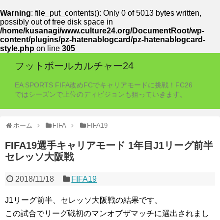
Warning
: file_put_contents(): Only 0 of 5013 bytes written,
possibly out of free disk space in
/home/kusanagi/www.culture24.org/DocumentRoot/wp-
content/plugins/pz-hatenablogcard/pz-hatenablogcard-
style.php
on line
305
フットボールカルチャー24
EA SPORTS FIFA改めFCでキャリアモードに挑戦！FC26
ではシーズンで上位のディビジョンも狙っていきます。
ホーム
FIFA
FIFA19
FIFA19選手キャリアモード 1年目J1リーグ前半
セレッソ大阪戦
2018/11/18
FIFA19
J1リーグ前半、セレッソ大阪戦の結果です。
この試合でリーグ戦初のマンオブザマッチに選出されまし