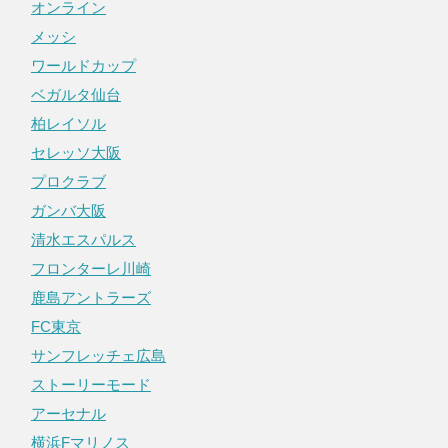
オンライン
メッシ
ワールドカップ
ベガルタ仙台
柏レイソル
セレッソ大阪
プロクラブ
ガンバ大阪
清水エスパルス
フロンターレ川崎
鹿島アントラーズ
FC東京
サンフレッチェ広島
ストーリーモード
アーセナル
横浜Fマリノス