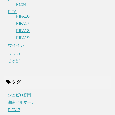
FC24
FIFA
FIFA16
FIFA17
FIFA18
FIFA19
ウイイレ
サッカー
英会話
タグ
ジュビロ磐田
湘南ベルマーレ
FIFA17