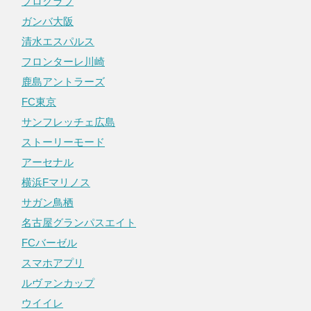
プロクラブ
ガンバ大阪
清水エスパルス
フロンターレ川崎
鹿島アントラーズ
FC東京
サンフレッチェ広島
ストーリーモード
アーセナル
横浜Fマリノス
サガン鳥栖
名古屋グランパスエイト
FCバーゼル
スマホアプリ
ルヴァンカップ
ウイイレ