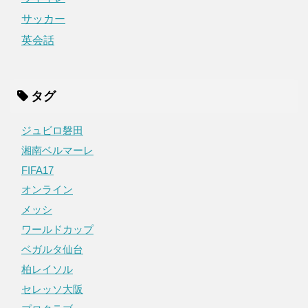
サッカー
英会話
タグ
ジュビロ磐田
湘南ベルマーレ
FIFA17
オンライン
メッシ
ワールドカップ
ベガルタ仙台
柏レイソル
セレッソ大阪