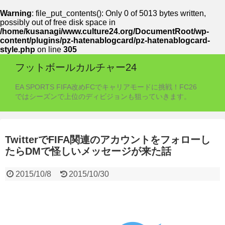
Warning
: file_put_contents(): Only 0 of 5013 bytes written,
possibly out of free disk space in
/home/kusanagi/www.culture24.org/DocumentRoot/wp-
content/plugins/pz-hatenablogcard/pz-hatenablogcard-
style.php
on line
305
フットボールカルチャー24
EA SPORTS FIFA改めFCでキャリアモードに挑戦！FC26
ではシーズンで上位のディビジョンも狙っていきます。
TwitterでFIFA関連のアカウントをフォローし
たらDMで怪しいメッセージが来た話
2015/10/8
2015/10/30