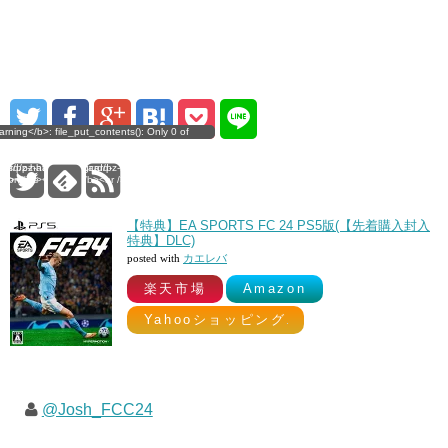
t_contents(): Only 0 of
rning</b>: file_put_contents(): Only 0 of
0
t of free disk space in
ritten, possibly out of free disk space in
re24.org/DocumentRoot/wp-
sanagi/www.culture24.org/DocumentRoot/wp-
card/pz-hatenablogcard-
gins/pz-hatenablogcard/pz-hatenablogcard-
/b><br /> 0
> on line <b>305</b><br /> 0
【特典】EA SPORTS FC 24 PS5版(【先着購入封入
特典】DLC)
posted with
カエレバ
楽天市場
Amazon
Yahooショッピング
@Josh_FCC24