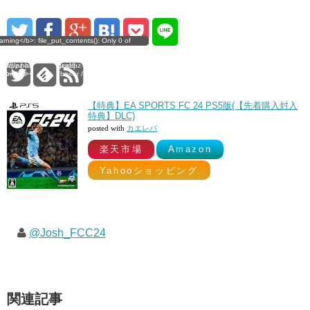
t_contents(): Only 0 of
rning</b>: file_put_contents(): Only 0 of
0
t of free disk space in
ritten, possibly out of free disk space in
re24.org/DocumentRoot/wp-
sanagi/www.culture24.org/DocumentRoot/wp-
card/pz-hatenablogcard-
gins/pz-hatenablogcard/pz-hatenablogcard-
/b><br /> 0
> on line <b>305</b><br /> 0
【特典】EA SPORTS FC 24 PS5版(【先着購入封入
特典】DLC)
posted with
カエレバ
楽天市場
Amazon
Yahooショッピング
@Josh_FCC24
関連記事