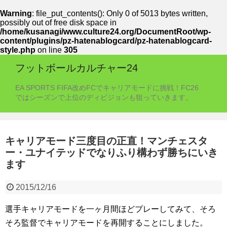
Warning
: file_put_contents(): Only 0 of 5013 bytes written,
possibly out of free disk space in
/home/kusanagi/www.culture24.org/DocumentRoot/wp-
content/plugins/pz-hatenablogcard/pz-hatenablogcard-
style.php
on line
305
フットボールカルチャー24
EA SPORTS FIFA改めFCでキャリアモードに挑戦！FC26
ではシーズンで上位のディビジョンも狙っていきます。
キャリアモード三度目の正直！マンチェスタ
ー・ユナイテッドでなりふり構わず勝ちにいき
ます
2015/12/16
選手キャリアモードを一ヶ月間ほどプレーしてみて、そろ
そろ監督でキャリアモードを再開することにしました。