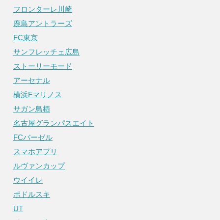
フロンターレ川崎
鹿島アントラーズ
FC東京
サンフレッチェ広島
ストーリーモード
アーセナル
横浜Fマリノス
サガン鳥栖
名古屋グランパスエイト
FCバーゼル
スマホアプリ
ルヴァンカップ
ウイイレ
ポドルスキ
UT