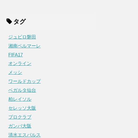
タグ
ジュビロ磐田
湘南ベルマーレ
FIFA17
オンライン
メッシ
ワールドカップ
ベガルタ仙台
柏レイソル
セレッソ大阪
プロクラブ
ガンバ大阪
清水エスパルス