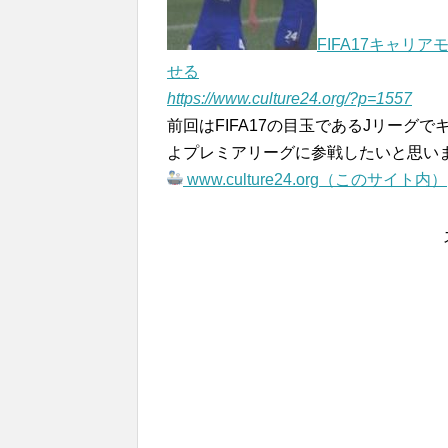
FIFA17キャ
せる
https://www.culture24.org/?p=1557
前回はFIFA17の目玉であるJリー
よプレミアリーグに参戦したいと思います。
www.culture24.org（このサイト内）