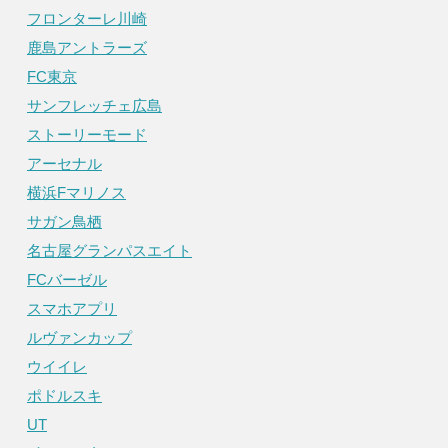
フロンターレ川崎
鹿島アントラーズ
FC東京
サンフレッチェ広島
ストーリーモード
アーセナル
横浜Fマリノス
サガン鳥栖
名古屋グランパスエイト
FCバーゼル
スマホアプリ
ルヴァンカップ
ウイイレ
ポドルスキ
UT