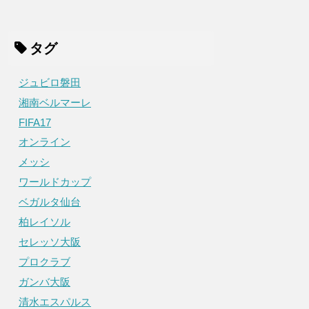
タグ
ジュビロ磐田
湘南ベルマーレ
FIFA17
オンライン
メッシ
ワールドカップ
ベガルタ仙台
柏レイソル
セレッソ大阪
プロクラブ
ガンバ大阪
清水エスパルス